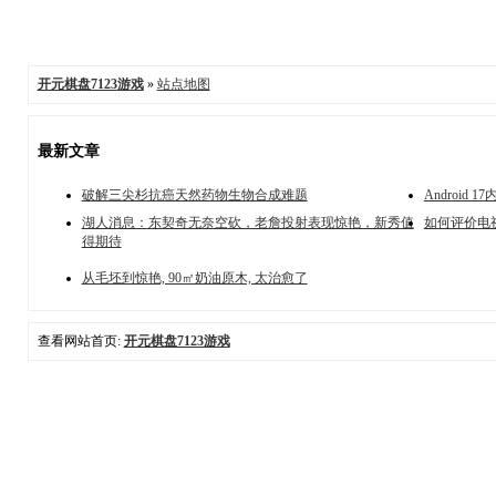
开元棋盘7123游戏
»
站点地图
最新文章
破解三尖杉抗癌天然药物生物合成难题
Android
湖人消息：东契奇无奈空砍，老詹投射表现惊艳，新秀值
如何评价电
得期待
从毛坯到惊艳, 90㎡奶油原木, 太治愈了
查看网站首页:
开元棋盘7123游戏