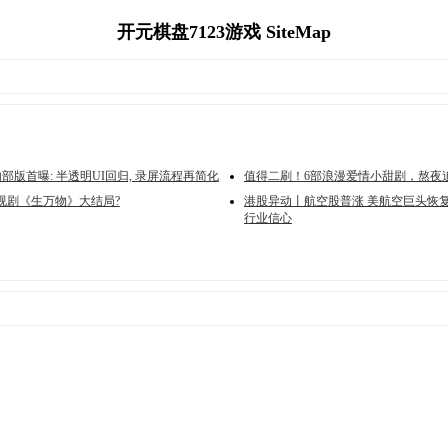
开元棋盘7123游戏 SiteMap
 17内部版首曝: 半透明UI回归, 录屏流程再简化
值得二刷！6部浪漫爱情小甜剧，熬夜
视剧《生万物》大结局?
港股异动丨航空股普涨 美航空巨头恢
行业信心