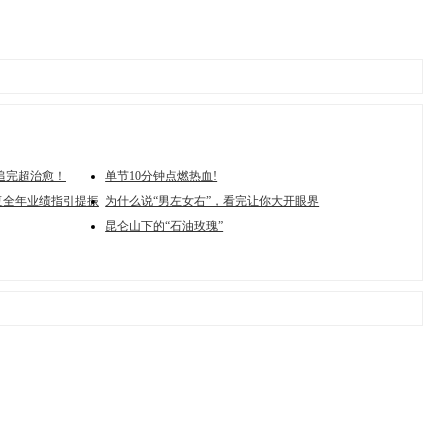
追完超治愈！
单节10分钟点燃热血!
复全年业绩指引提振
为什么说“男左女右”，看完让你大开眼界
昆仑山下的“石油玫瑰”